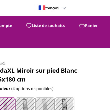
français
ompte
Liste de souhaits
Panier
99
239
$
daXL
idaXL Miroir sur pied Blanc
5x180 cm
uleur
(4 options disponibles)