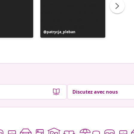
Publication
patrycja_pleban
Publicat
miss_ho
publiée
publiée
par
par
Discutez avec nous