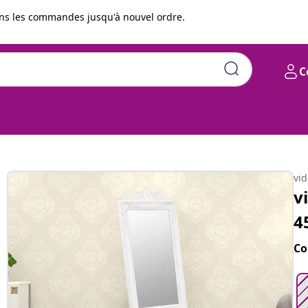
s les commandes jusqu'à nouvel ordre.
C
vi
v
4
Co