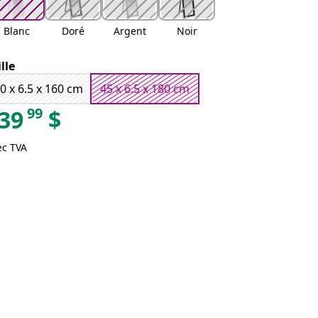
Blanc
Doré
Argent
Noir
ille
0 x 6.5 x 160 cm
45 x 6.5 x 180 cm
99
39
$
ec TVA