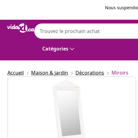
Précédent
Suivant
Nous suspendon
vidaXL
vidaXL Miroir sur pied Blanc 45x180 cm
Catégories
Accueil
Maison & jardin
Décorations
Miroirs