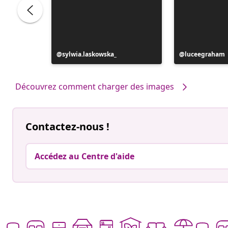
Publication
sylwia.laskowska_
Publication
luceegraham
publiée
publiée
par
par
Découvrez comment charger des images
Contactez-nous !
Accédez au Centre d'aide