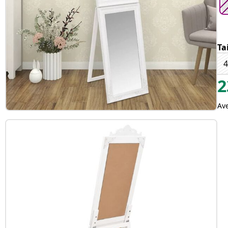
Ta
4
2
Av