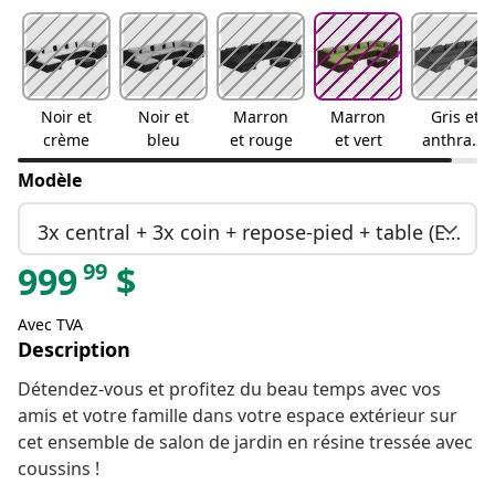
Noir et
Noir et
Marron
Marron
Gris et
crème
bleu
et rouge
et vert
anthracit
e
Modèle
3x central + 3x coin + repose-pied + table (En rupture de stock)
99
999
$
Avec TVA
Description
Détendez-vous et profitez du beau temps avec vos
amis et votre famille dans votre espace extérieur sur
cet ensemble de salon de jardin en résine tressée avec
coussins !