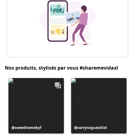
Nos produits, stylisés par vous #sharemevidaxl
Publication
sweethomebyf
Publication
sorrynoguestlist
publiée
publiée