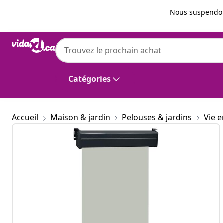
Précédent
Suivant
Nous suspendon
vidaXL
vidaXL Auvent latéral de balcon 105x250 c
Catégories
Accueil
Maison & jardin
Pelouses & jardins
Vie e