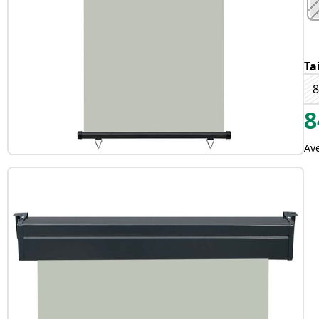
Ta
8
8
Av