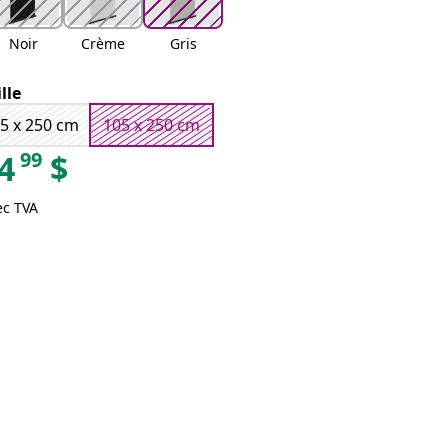
Noir
Crème
Gris
ille
5 x 250 cm
105 x 250 cm
99
4
$
ec TVA