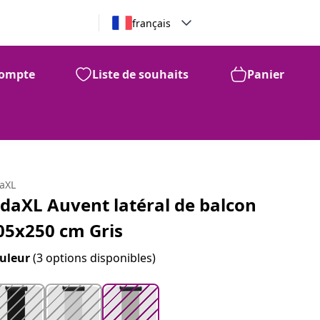
français
ompte
Liste de souhaits
Panier
99
84
$
daXL
idaXL Auvent latéral de balcon
05x250 cm Gris
uleur
(3 options disponibles)