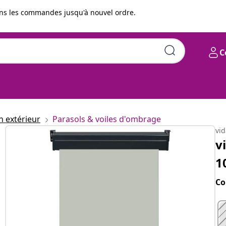
s les commandes jusqu'à nouvel ordre.
C
m Gris
n extérieur
Parasols & voiles d'ombrage
vi
v
1
Co