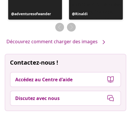
Publication
adventuresofwander
Publication
Rinaldi
publiée
publiée
par
par
Découvrez comment charger des images
Contactez-nous !
Accédez au Centre d'aide
Discutez avec nous