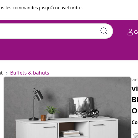
s les commandes jusqu'à nouvel ordre.
C
113x40x77 cm Bois massif
nt
Buffets & bahuts
vi
v
B
O
Co