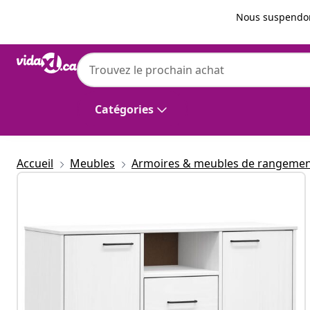
Précédent
Suivant
Nous suspendon
vidaXL
vidaXL Buffet avec pieds en métal Blanc 
OSLO
Catégories
Accueil
Meubles
Armoires & meubles de rangeme