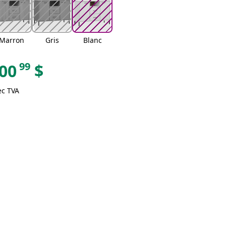
Marron
Gris
Blanc
99
00
$
ec TVA