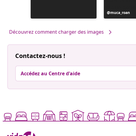
Publication
muca_roan
publiée
par
Découvrez comment charger des images
Contactez-nous !
Accédez au Centre d'aide