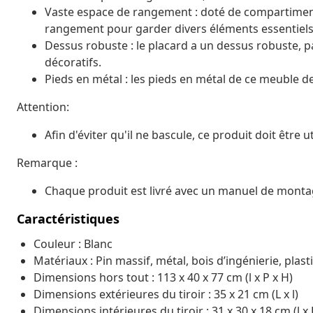
Vaste espace de rangement : doté de compartiments 
rangement pour garder divers éléments essentiels 
Dessus robuste : le placard a un dessus robuste, par
décoratifs.
Pieds en métal : les pieds en métal de ce meuble de 
Attention:
Afin d'éviter qu'il ne bascule, ce produit doit être u
Remarque :
Chaque produit est livré avec un manuel de montag
Caractéristiques
Couleur : Blanc
Matériaux : Pin massif, métal, bois d’ingénierie, plast
Dimensions hors tout : 113 x 40 x 77 cm (l x P x H)
Dimensions extérieures du tiroir : 35 x 21 cm (L x l)
Dimensions intérieures du tiroir : 31 x 30 x 18 cm (l x 