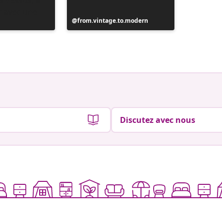
Publication
from.vintage.to.modern
Publicat
from.vi
publiée
publiée
par
par
Discutez avec nous