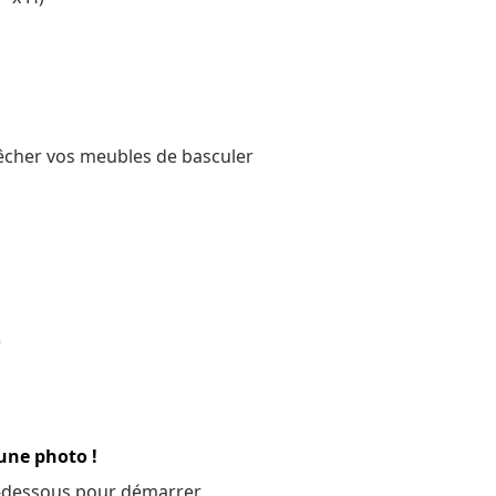
pêcher vos meubles de
basculer
e
 une photo !
 ci-dessous pour démarrer.