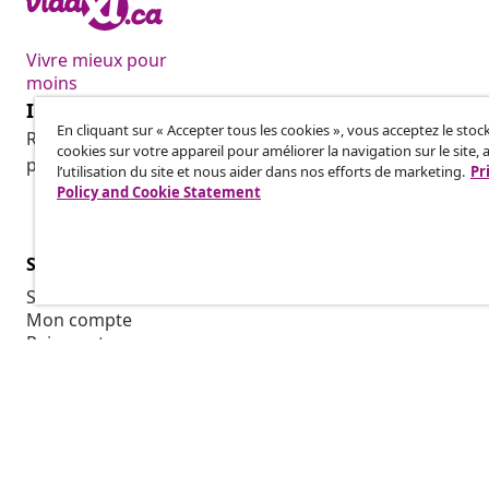
Vivre mieux pour
moins
Inscrivez-vous à notre newsletter
En cliquant sur « Accepter tous les cookies », vous acceptez le sto
Rejoignez plus de 700 000 acheteurs qui reçoivent les o
cookies sur votre appareil pour améliorer la navigation sur le site, 
promotions saisonnières et les nouveautés de vidaXL.
l’utilisation du site et nous aider dans nos efforts de marketing.
Pr
Policy and Cookie Statement
Service Clients
Suivez votre commande
Mon compte
Paiement
Transport et livraison
Retour
Informations sur le produit
Commande