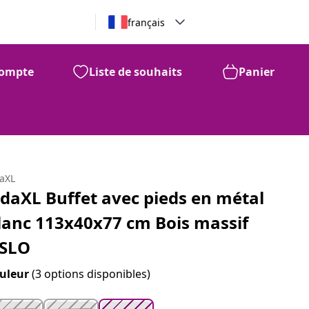
français
ompte
Liste de souhaits
Panier
99
400
$
daXL
idaXL Buffet avec pieds en métal
lanc 113x40x77 cm Bois massif
SLO
uleur
(3 options disponibles)