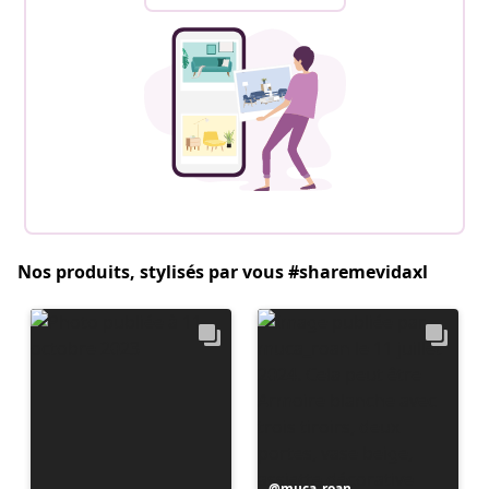
Nos produits, stylisés par vous #sharemevidaxl
Publication
muca_roan