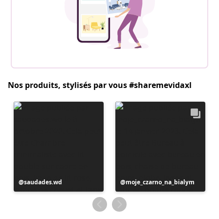
Nos produits, stylisés par vous #sharemevidaxl
Publication
saudades.wd
Publication
moje_czarno_na_bialym
publiée
publiée
par
par