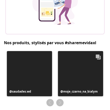
Nos produits, stylisés par vous #sharemevidaxl
Publication
saudades.wd
Publication
moje_czarno_na_bialym
publiée
publiée
par
par