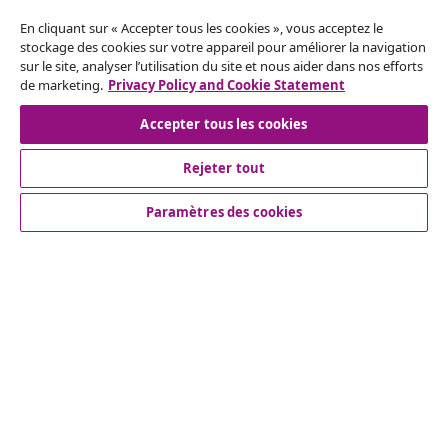
En cliquant sur « Accepter tous les cookies », vous acceptez le
Modes de paiement pris en charge
stockage des cookies sur votre appareil pour améliorer la navigation
sur le site, analyser l’utilisation du site et nous aider dans nos efforts
de marketing.
Privacy Policy and Cookie Statement
Accepter tous les cookies
Inscrivez-vous à notre newsletter
Rejoignez plus de 700 000 acheteurs qui reçoivent les
Rejeter tout
offres hebdomadaires, les promotions saisonnières et
Paramètres des cookies
les nouveautés de vidaXL.
Nos comptes de réseaux sociaux
Service Clients
vidaXL