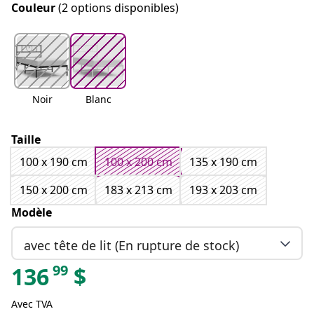
Couleur
(2 options disponibles)
Noir
Blanc
Taille
100 x 190 cm
100 x 200 cm
135 x 190 cm
150 x 200 cm
183 x 213 cm
193 x 203 cm
Modèle
avec tête de lit (En rupture de stock)
99
136
$
Avec TVA