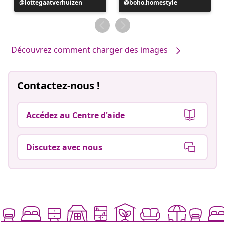
Publication
lottegaatverhuizen
Publication
boho.homestyle
publiée
publiée
par
par
Découvrez comment charger des images
Contactez-nous !
Accédez au Centre d'aide
Discutez avec nous