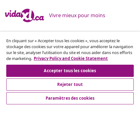
Vivre mieux pour moins
Modes de paiement pris en charge
En cliquant sur « Accepter tous les cookies », vous acceptez le
stockage des cookies sur votre appareil pour améliorer la navigation
sur le site, analyser l’utilisation du site et nous aider dans nos efforts
de marketing.
Privacy Policy and Cookie Statement
Inscrivez-vous à notre newsletter
Accepter tous les cookies
Rejoignez plus de 700 000 acheteurs qui reçoivent les
offres hebdomadaires, les promotions saisonnières et
Rejeter tout
les nouveautés de vidaXL.
Paramètres des cookies
Nos comptes de réseaux sociaux