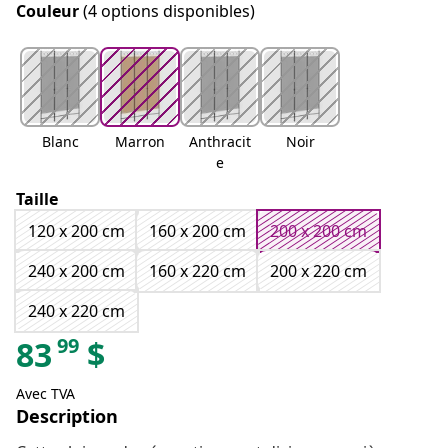
Couleur
(4 options disponibles)
Blanc
Marron
Anthracit
Noir
e
Taille
120 x 200 cm
160 x 200 cm
200 x 200 cm
240 x 200 cm
160 x 220 cm
200 x 220 cm
240 x 220 cm
99
83
$
Avec TVA
Description