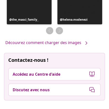
Publication
the_masci_family_
Publication
helena.modenezi
publiée
publiée
par
par
Découvrez comment charger des images
Contactez-nous !
Accédez au Centre d'aide
Discutez avec nous