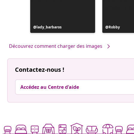
Publication
lady_barbaros
Publication
Robby
publiée
publiée
par
par
Découvrez comment charger des images
Contactez-nous !
Accédez au Centre d'aide