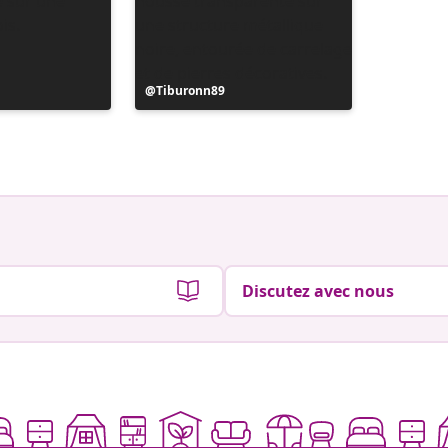
Publication
Tiburonn89
publiée
par
Discutez avec nous