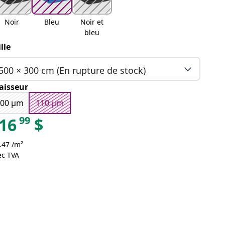
Noir
Bleu
Noir et
bleu
ille
500 × 300 cm (En rupture de stock)
aisseur
200 μm
110 μm
99
16
$
.47 /m²
ec TVA