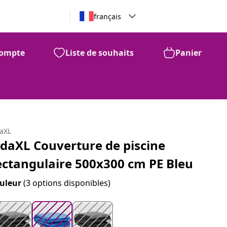
français
ompte
Liste de souhaits
Panier
99
116
$
daXL
idaXL Couverture de piscine
ectangulaire 500x300 cm PE Bleu
uleur
(3 options disponibles)