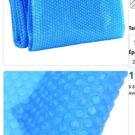
Ta
Ép
1
$ 8
Av