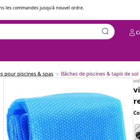
s les commandes jusqu'à nouvel ordre.
C
re 500x300 cm PE Bleu
s pour piscines & spas
Bâches de piscines & tapis de sol
vi
v
r
Co