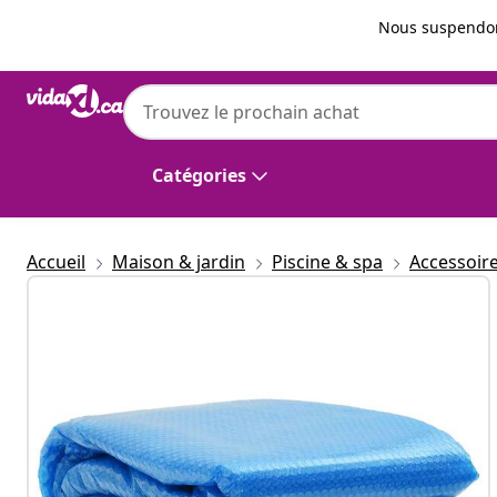
Précédent
Suivant
Nous suspendon
vidaXL
vidaXL Couverture de piscine rectangulai
Catégories
Accueil
Maison & jardin
Piscine & spa
Accessoire