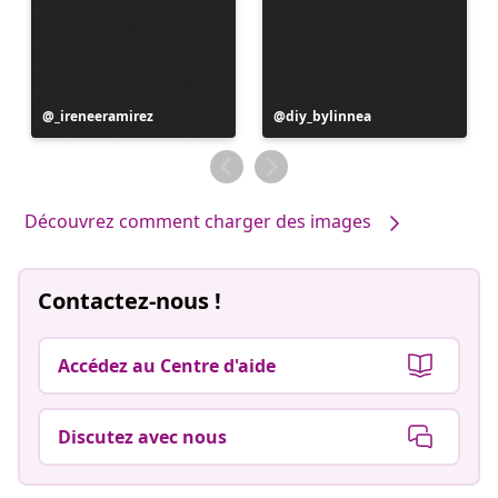
Publication
_ireneeramirez
Publication
diy_bylinnea
publiée
publiée
par
par
Découvrez comment charger des images
Contactez-nous !
Accédez au Centre d'aide
Discutez avec nous