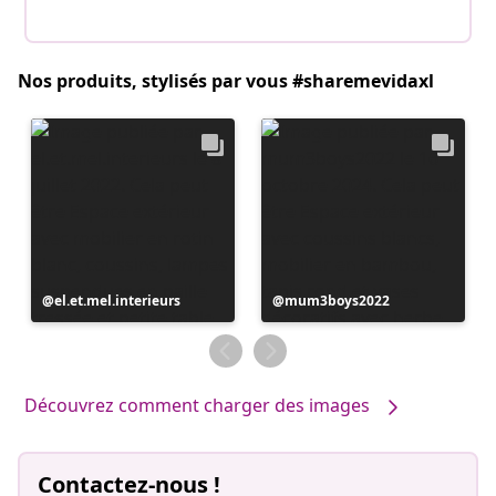
Nos produits, stylisés par vous #sharemevidaxl
Publication
el.et.mel.interieurs
Publication
mum3boys2022
publiée
publiée
par
par
Découvrez comment charger des images
Contactez-nous !