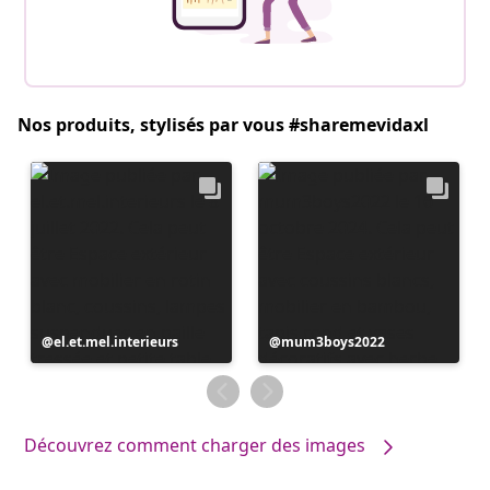
Nos produits, stylisés par vous #sharemevidaxl
Publication
el.et.mel.interieurs
Publication
mum3boys2022
publiée
publiée
par
par
Découvrez comment charger des images