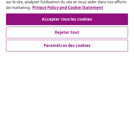
sur le site, analyser l’utilisation du site et nous aider dans nos efforts
de marketing.
Privacy Policy and Cookie Statement
Accepter tous les cookies
Inscrivez-vous à notre newsletter
Rejoignez plus de 700 000 acheteurs qui reçoivent les
Rejeter tout
offres hebdomadaires, les promotions saisonnières et
Paramètres des cookies
les nouveautés de vidaXL.
Nos comptes de réseaux sociaux
Service Clients
vidaXL