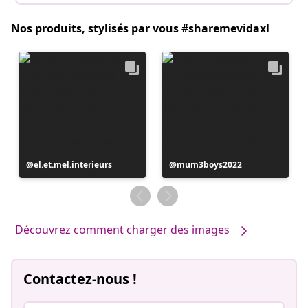
Nos produits, stylisés par vous #sharemevidaxl
Publication
el.et.mel.interieurs
Publication
mum3boys2022
publiée
publiée
par
par
Découvrez comment charger des images
Contactez-nous !