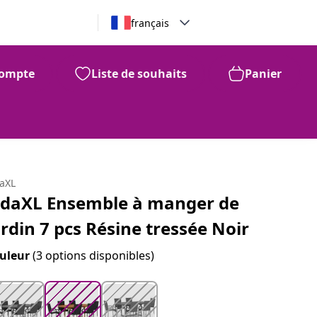
français
ompte
Liste de souhaits
Panier
99
891
$
daXL
idaXL Ensemble à manger de
ardin 7 pcs Résine tressée Noir
uleur
(3 options disponibles)