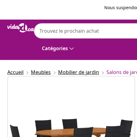
Précédent
Suivant
Nous suspendon
vidaXL
vidaXL Ensemble à manger de jardin 7 pcs 
Catégories
Accueil
Meubles
Mobilier de jardin
Salons de jar