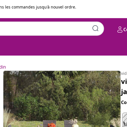
s les commandes jusqu'à nouvel ordre.
C
Résine tressée Noir
din
vi
v
j
Co