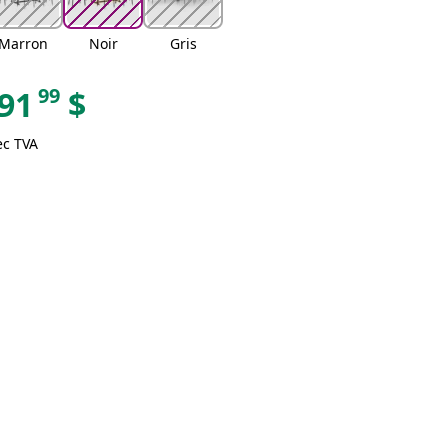
Marron
Noir
Gris
99
91
$
ec TVA