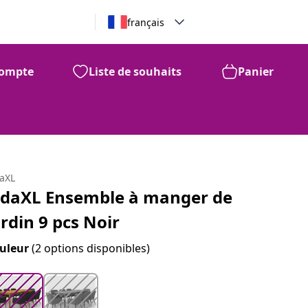
français
ompte
Liste de souhaits
Panier
99
1,553
$
daXL
idaXL Ensemble à manger de
ardin 9 pcs Noir
uleur
(2 options disponibles)