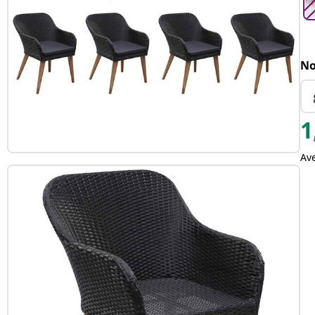
No
1
Av