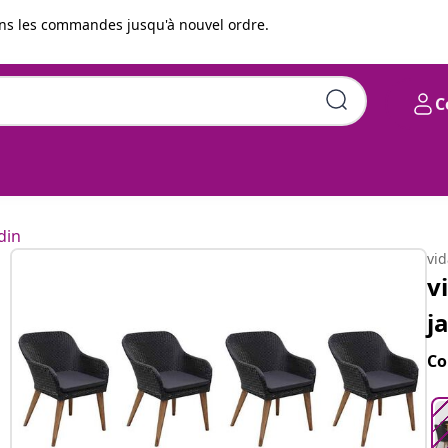
s les commandes jusqu'à nouvel ordre.
C
 Noir
din
vi
v
j
Co