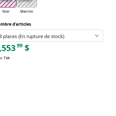
Noir
Marron
mbre d'articles
8 places (En rupture de stock)
99
,553
$
ec TVA