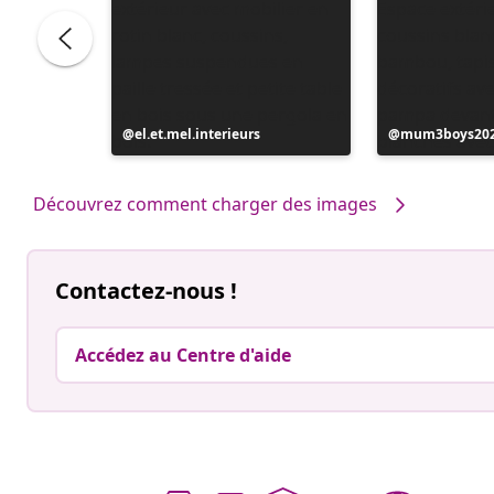
Publication
el.et.mel.interieurs
Publication
mum3boys20
publiée
publiée
par
par
Découvrez comment charger des images
Contactez-nous !
Accédez au Centre d'aide