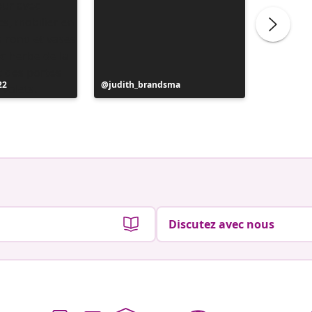
22
Publication
judith_brandsma
Publicat
flickorn
publiée
publiée
par
par
Discutez avec nous