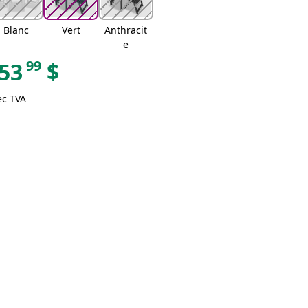
Blanc
Vert
Anthracit
e
99
53
$
ec TVA