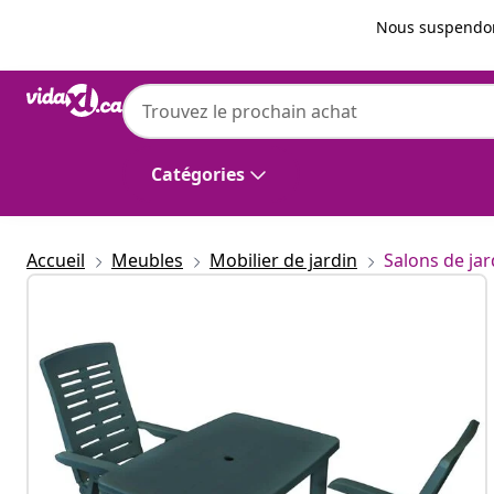
Précédent
Suivant
Nous suspendon
vidaXL
vidaXL Ensemble de bistro 3 pcs Plastique 
Catégories
Accueil
Meubles
Mobilier de jardin
Salons de jar