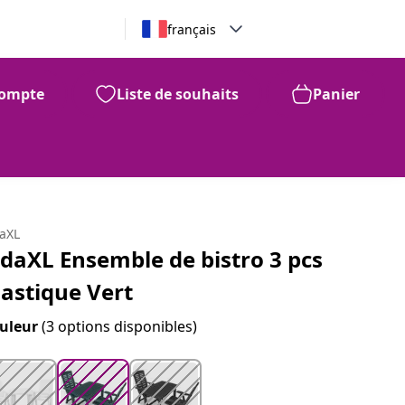
français
ompte
Liste de souhaits
Panier
99
353
$
daXL
idaXL Ensemble de bistro 3 pcs
lastique Vert
uleur
(3 options disponibles)