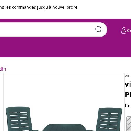
s les commandes jusqu'à nouvel ordre.
C
Vert
din
vi
v
P
Co