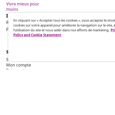
Vivre mieux pour
moins
Inscrivez-vous à notre newsletter
En cliquant sur « Accepter tous les cookies », vous acceptez le sto
Rejoignez plus de 700 000 acheteurs qui reçoivent les o
cookies sur votre appareil pour améliorer la navigation sur le site, 
promotions saisonnières et les nouveautés de vidaXL.
l’utilisation du site et nous aider dans nos efforts de marketing.
Pr
Policy and Cookie Statement
Service Clients
Suivez votre commande
Mon compte
Paiement
Transport et livraison
Retour
Informations sur le produit
Commande