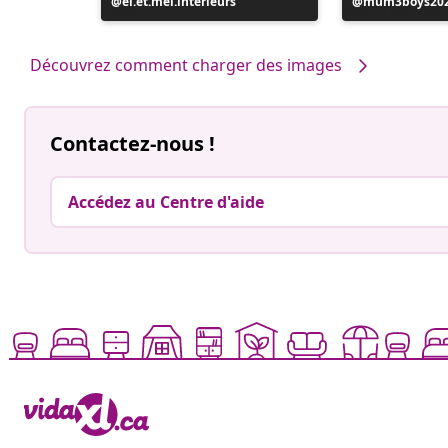
Publication
el.et.mel.interieurs
Publication
mum3boys20
publiée
publiée
par
par
Découvrez comment charger des images
Contactez-nous !
Accédez au Centre d'aide