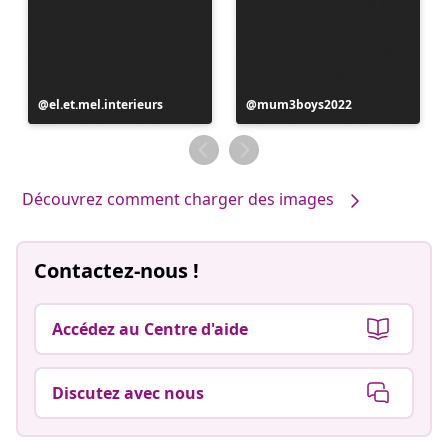
Publication
el.et.mel.interieurs
Publication
mum3boys2022
publiée
publiée
par
par
Découvrez comment charger des images
Contactez-nous !
Accédez au Centre d'aide
Discutez avec nous