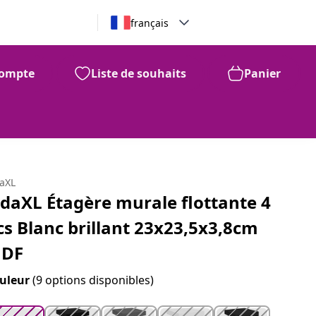
français
ompte
Liste de souhaits
Panier
99
70
$
daXL
idaXL Étagère murale flottante 4
cs Blanc brillant 23x23,5x3,8cm
DF
uleur
(9 options disponibles)