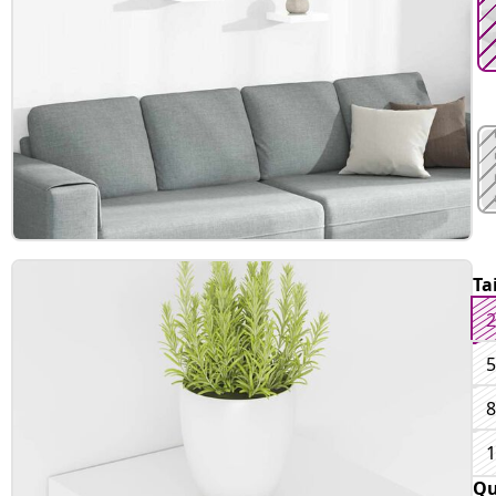
Ta
2
5
8
1
Qu