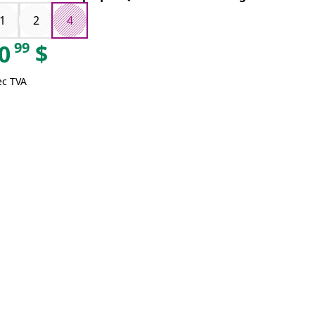
1
2
4
99
0
$
ec TVA