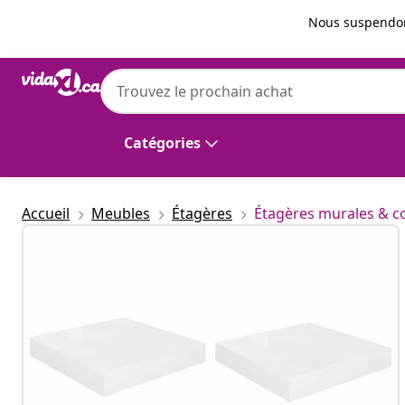
Précédent
Suivant
Nous suspendon
vidaXL
vidaXL Étagère murale flottante 4 pcs Bla
MDF
Catégories
Accueil
Meubles
Étagères
Étagères murales & c