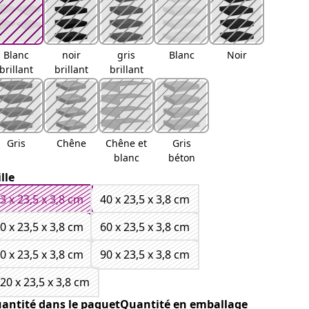
Blanc
noir
gris
Blanc
Noir
brillant
brillant
brillant
Gris
Chêne
Chêne et
Gris
blanc
béton
ille
3 x 23,5 x 3,8 cm
40 x 23,5 x 3,8 cm
0 x 23,5 x 3,8 cm
60 x 23,5 x 3,8 cm
0 x 23,5 x 3,8 cm
90 x 23,5 x 3,8 cm
20 x 23,5 x 3,8 cm
antité dans le paquetQuantité en emballage