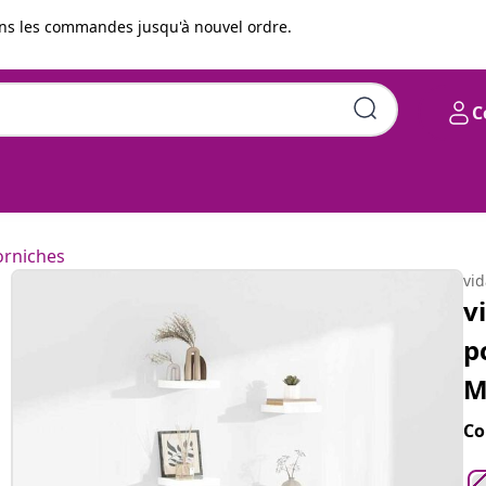
s les commandes jusqu'à nouvel ordre.
C
nc brillant 23x23,5x3,8cm
orniches
vi
v
p
M
Co