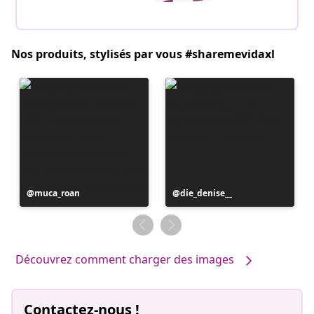
Nos produits, stylisés par vous #sharemevidaxl
Publication
muca_roan
Publication
die_denise__
publiée
publiée
par
par
Découvrez comment charger des images
Contactez-nous !