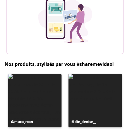
Nos produits, stylisés par vous #sharemevidaxl
Publication
muca_roan
Publication
die_denise__
publiée
publiée