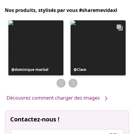
Nos produits, stylisés par vous #sharemevidaxl
Publication
dominique martial
Publication
Clare
publiée
publiée
par
par
Découvrez comment charger des images
Contactez-nous !