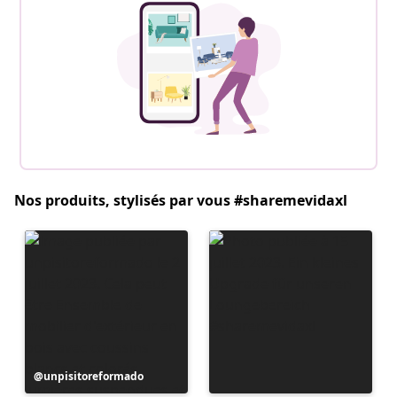
Nos produits, stylisés par vous #sharemevidaxl
Publication
unpisitoreformado
publiée