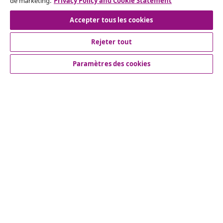
de marketing.
Privacy Policy and Cookie Statement
Accepter tous les cookies
Inscrivez-vous à notre newsletter
Rejoignez plus de 700 000 acheteurs qui reçoivent les
Rejeter tout
offres hebdomadaires, les promotions saisonnières et
Paramètres des cookies
les nouveautés de vidaXL.
Nos comptes de réseaux sociaux
Service Clients
vidaXL
© 2008-2026 vidaXL fr.vidaxl.ca est une boutique en ligne de