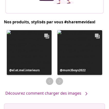
Nos produits, stylisés par vous #sharemevidaxl
Publication
el.et.mel.interieurs
Publication
mum3boys2022
publiée
publiée
par
par
Découvrez comment charger des images