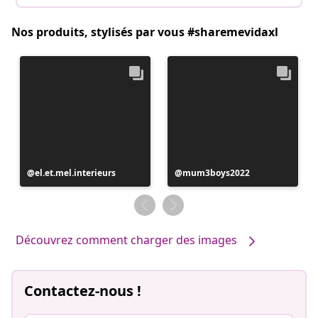
Nos produits, stylisés par vous #sharemevidaxl
Publication
el.et.mel.interieurs
Publication
mum3boys2022
publiée
publiée
par
par
Découvrez comment charger des images
Contactez-nous !