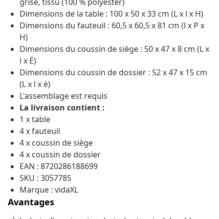
grise, tissu (100 % polyester)
Dimensions de la table : 100 x 50 x 33 cm (L x l x H)
Dimensions du fauteuil : 60,5 x 60,5 x 81 cm (l x P x
H)
Dimensions du coussin de siège : 50 x 47 x 8 cm (L x
l x É)
Dimensions du coussin de dossier : 52 x 47 x 15 cm
(L x l x é)
L'assemblage est requis
La livraison contient :
1 x table
4 x fauteuil
4 x coussin de siège
4 x coussin de dossier
EAN : 8720286188699
SKU : 3057785
Marque : vidaXL
Avantages