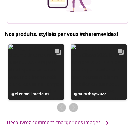
Nos produits, stylisés par vous #sharemevidaxl
Publication
el.et.mel.interieurs
Publication
mum3boys2022
publiée
publiée
par
par
Découvrez comment charger des images