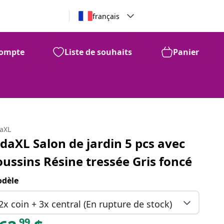
français
ompte
Liste de souhaits
Panier
99
662
$
daXL
idaXL Salon de jardin 5 pcs avec
oussins Résine tressée Gris foncé
dèle
2x coin + 3x central (En rupture de stock)
99