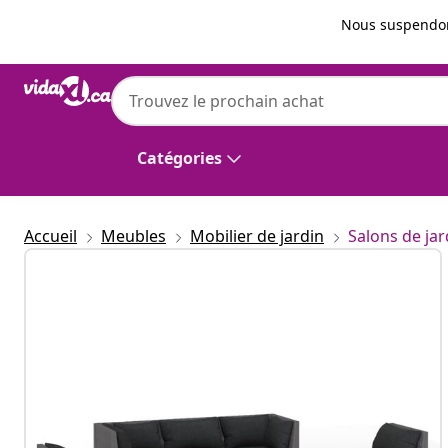
Précédent
Suivant
Nous suspendon
vidaXL
vidaXL Salon de jardin 5 pcs avec coussins
Catégories
Accueil
Meubles
Mobilier de jardin
Salons de jar