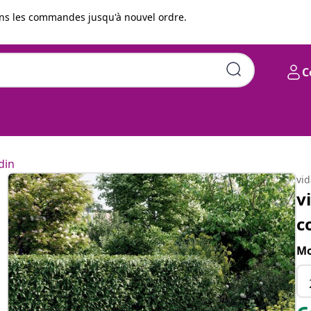
s les commandes jusqu'à nouvel ordre.
C
 Résine tressée Gris foncé
din
vi
v
c
Mo