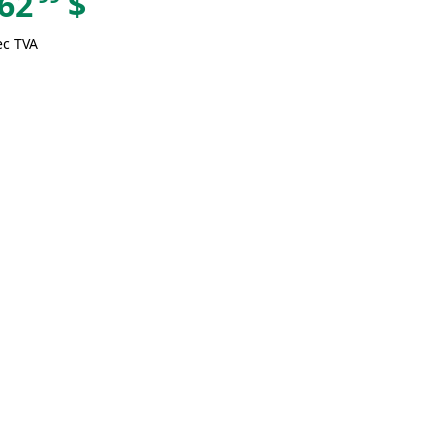
62
$
ec TVA