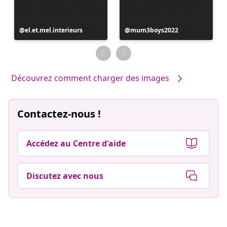
Publication
el.et.mel.interieurs
Publication
mum3boys2022
publiée
publiée
par
par
Découvrez comment charger des images
Contactez-nous !
Accédez au Centre d'aide
Discutez avec nous