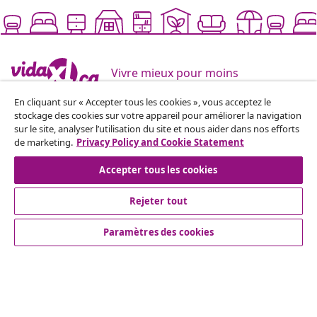
Vivre mieux pour moins
En cliquant sur « Accepter tous les cookies », vous acceptez le
stockage des cookies sur votre appareil pour améliorer la navigation
Modes de paiement pris en charge
sur le site, analyser l’utilisation du site et nous aider dans nos efforts
de marketing.
Privacy Policy and Cookie Statement
Accepter tous les cookies
Inscrivez-vous à notre newsletter
Rejeter tout
Rejoignez plus de 700 000 acheteurs qui reçoivent les
offres hebdomadaires, les promotions saisonnières et
Paramètres des cookies
les nouveautés de vidaXL.
Nos comptes de réseaux sociaux