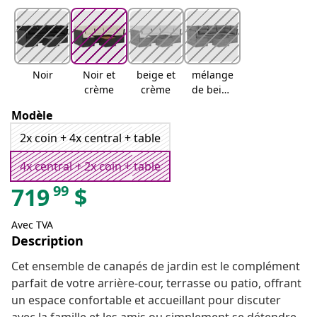
Noir
Noir et
beige et
mélange
crème
crème
de beige
et gris
Modèle
2x coin + 4x central + table
4x central + 2x coin + table
99
719
$
Avec TVA
Description
Cet ensemble de canapés de jardin est le complément
parfait de votre arrière-cour, terrasse ou patio, offrant
un espace confortable et accueillant pour discuter