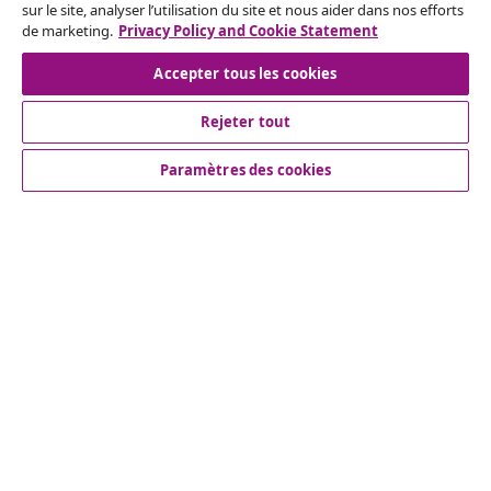
sur le site, analyser l’utilisation du site et nous aider dans nos efforts
de marketing.
Privacy Policy and Cookie Statement
Accepter tous les cookies
Inscrivez-vous à notre newsletter
Rejoignez plus de 700 000 acheteurs qui reçoivent les
Rejeter tout
offres hebdomadaires, les promotions saisonnières et
Paramètres des cookies
les nouveautés de vidaXL.
Nos comptes de réseaux sociaux
Service Clients
vidaXL