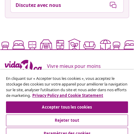
Discutez avec nous
Vivre mieux pour moins
En cliquant sur « Accepter tous les cookies », vous acceptez le
stockage des cookies sur votre appareil pour améliorer la navigation
Modes de paiement pris en charge
sur le site, analyser l’utilisation du site et nous aider dans nos efforts
de marketing.
Privacy Policy and Cookie Statement
Accepter tous les cookies
Inscrivez-vous à notre newsletter
Rejeter tout
Rejoignez plus de 700 000 acheteurs qui reçoivent les
offres hebdomadaires, les promotions saisonnières et
Paramètres des cookies