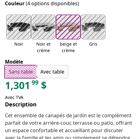
Couleur
(4 options disponibles)
Noir
Noir et
beige et
Gris
crème
crème
Modèle
Sans table
Avec table
99
1,301
$
Avec TVA
Description
Cet ensemble de canapés de jardin est le complément
parfait de votre arrière-cour, terrasse ou patio, offrant
un espace confortable et accueillant pour discuter
avec la famille et les amis ou simplement se détendre