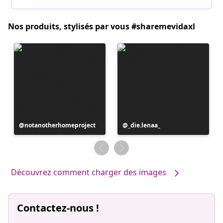
Nos produits, stylisés par vous #sharemevidaxl
Publication
notanotherhomeproject
Publication
_die.lenaa_
publiée
publiée
par
par
Découvrez comment charger des images
Contactez-nous !