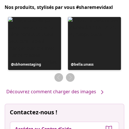
Nos produits, stylisés par vous #sharemevidaxl
Publication
sbhomestaging
Publication
bella.unass
publiée
publiée
par
par
Découvrez comment charger des images
Contactez-nous !
Accédez au Centre d'aide