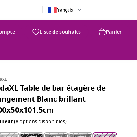
français
ompte
Liste de souhaits
Panier
99
262
$
daXL
idaXL Table de bar étagère de
angement Blanc brillant
00x50x101,5cm
uleur
(8 options disponibles)