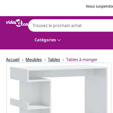
Précédent
Suivant
Nous suspendon
vidaXL
vidaXL Table de bar étagère de rangement 
100x50x101,5cm
Catégories
Accueil
Meubles
Tables
Tables à manger