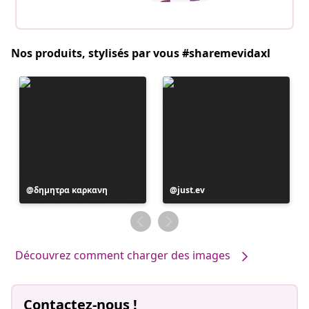
Nos produits, stylisés par vous #sharemevidaxl
Publication
δημητρα καρκανη
Publication
just.ev
publiée
publiée
par
par
Découvrez comment charger des images
Contactez-nous !