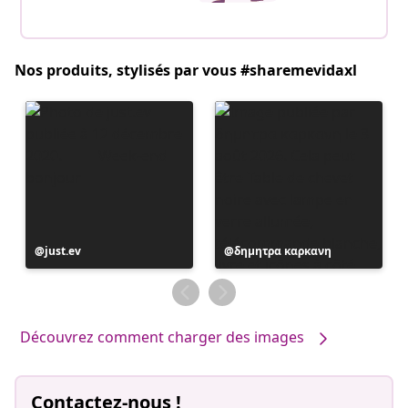
Nos produits, stylisés par vous #sharemevidaxl
Publication
just.ev
Publication
δημητρα καρκανη
publiée
publiée
par
par
Découvrez comment charger des images
Contactez-nous !