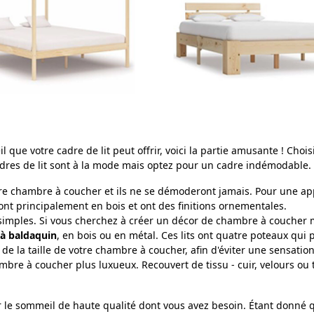
ue votre cadre de lit peut offrir, voici la partie amusante ! Choisi
adres de lit sont à la mode mais optez pour un cadre indémodable.
 chambre à coucher et ils ne se démoderont jamais. Pour une appr
u sont principalement en bois et ont des finitions ornementales.
 simples. Si vous cherchez à créer un décor de chambre à coucher m
t à baldaquin
, en bois ou en métal. Ces lits ont quatre poteaux qui
 de la taille de votre chambre à coucher, afin d'éviter une sensat
mbre à coucher plus luxueux. Recouvert de tissu - cuir, velours ou
ir le sommeil de haute qualité dont vous avez besoin. Étant donné q