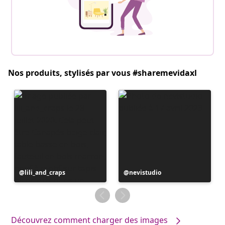
Nos produits, stylisés par vous #sharemevidaxl
Publication
lili_and_craps
Publication
nevistudio
publiée
publiée
par
par
Découvrez comment charger des images