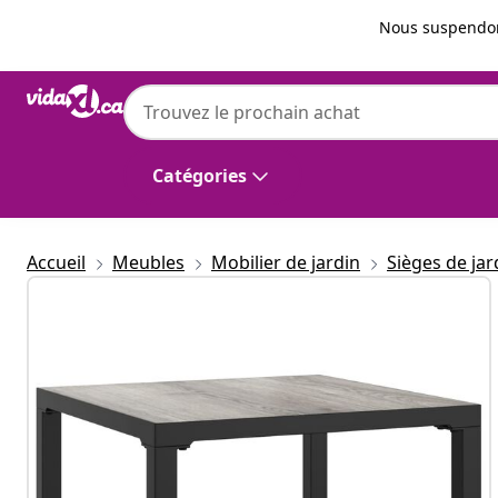
Précédent
Suivant
Nous suspendon
vidaXL
vidaXL Table basse de jardin gris 55x55x31
Catégories
Accueil
Meubles
Mobilier de jardin
Sièges de jar