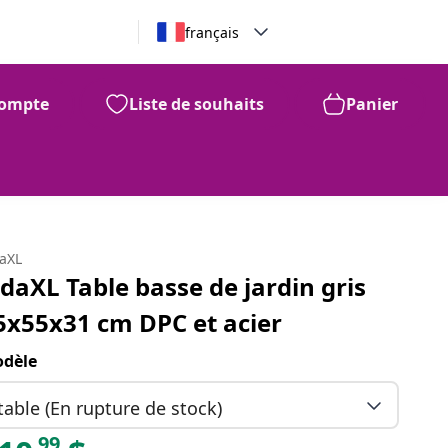
français
ompte
Liste de souhaits
Panier
99
110
$
daXL
idaXL Table basse de jardin gris
5x55x31 cm DPC et acier
dèle
table (En rupture de stock)
99