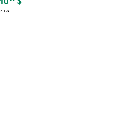
10
$
ec TVA