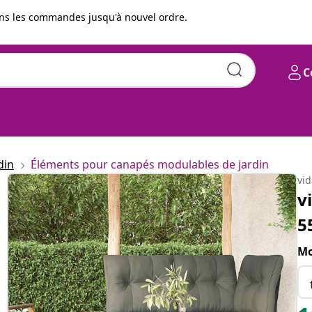
s les commandes jusqu'à nouvel ordre.
C
 cm DPC et acier
din
Éléments pour canapés modulables de jardin
vi
v
5
Mo