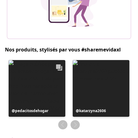
Nos produits, stylisés par vous #sharemevidaxl
Publication
pedacitosdehogar
Publication
katarzyna2606
publiée
publiée
par
par