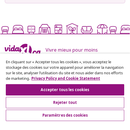
Vivre mieux pour moins
En cliquant sur « Accepter tous les cookies », vous acceptez le
stockage des cookies sur votre appareil pour améliorer la navigation
Modes de paiement pris en charge
sur le site, analyser l’utilisation du site et nous aider dans nos efforts
de marketing.
Privacy Policy and Cookie Statement
Accepter tous les cookies
Inscrivez-vous à notre newsletter
Rejeter tout
Rejoignez plus de 700 000 acheteurs qui reçoivent les
offres hebdomadaires, les promotions saisonnières et
Paramètres des cookies
les nouveautés de vidaXL.