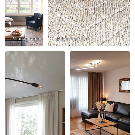
@lunagiramondo_
@wonenbijchan