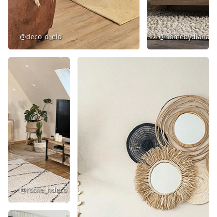
@deco_d_elo
@homebydiana
@rosiie_hdeco