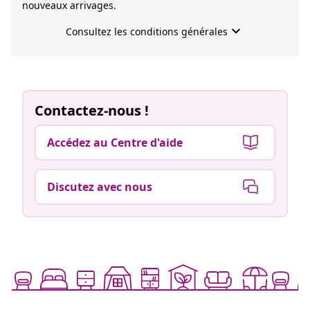
nouveaux arrivages.
keyboard_arrow_down
Consultez les conditions générales
Je souhaite recevoir la newsletter par e-mail de vidaXL
avec des promotions et des actualités sur les produits.
La désinscription est possible à tout moment. vidaXL
respecte votre confidentialité.
Contactez-nous !
Accédez au Centre d'aide
Discutez avec nous