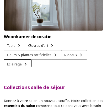
Woonkamer decoratie
keyboard_arrow_right
keyboard_arrow_right
Tapis
Œuvres d'art
keyboard_arrow_right
keyboard_arrow_right
Fleurs & plantes artificielles
Rideaux
keyboard_arrow_right
Éclairage
Collections salle de séjour
Donnez à votre salon un nouveau souffle. Notre collection des
essentiels du salon
comprend tout ce dont vous avez besoin