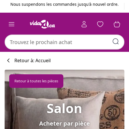
Précédent
Suivant
Nous suspendons les commandes jusqu'à nouvel ordre.
Retour à: Accueil
Retour à toutes les pièces
Salon
Acheter par pièce