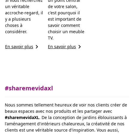
Si vous recherchez
un point central
un véritable
de votre salon,
accroche-regard, il
c'est pourquoi il
y a plusieurs
est important de
choses à
savoir comment
considérer.
choisir un meuble
TV.
keyboard_arrow_right
keyboard_arrow_right
En savoir plus
En savoir plus
#sharemevidaxl
Nous sommes tellement heureux de voir nos clients créer de
beaux espaces avec nos produits et les partager avec
#sharemevidaXL
. De la conception de jardins éblouissants à
l'aménagement d'intérieurs chaleureux, la créativité de nos
clients est une véritable source d'inspiration. Vous aussi,