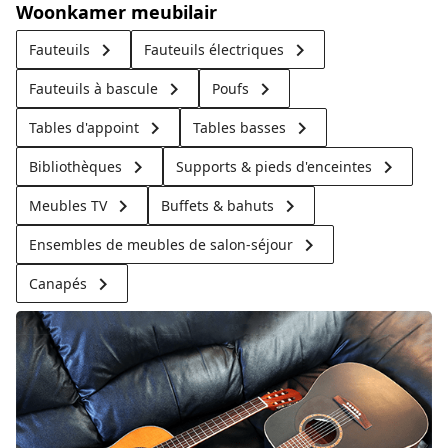
Woonkamer meubilair
keyboard_arrow_right
keyboard_arrow_right
Fauteuils
Fauteuils électriques
keyboard_arrow_right
keyboard_arrow_right
Fauteuils à bascule
Poufs
keyboard_arrow_right
keyboard_arrow_right
Tables d'appoint
Tables basses
keyboard_arrow_right
keyboard_arrow_right
Bibliothèques
Supports & pieds d'enceintes
keyboard_arrow_right
keyboard_arrow_right
Meubles TV
Buffets & bahuts
keyboard_arrow_right
Ensembles de meubles de salon-séjour
keyboard_arrow_right
Canapés