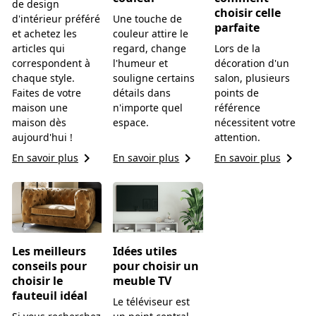
de design
choisir celle
d'intérieur préféré
Une touche de
parfaite
et achetez les
couleur attire le
articles qui
regard, change
Lors de la
correspondent à
l'humeur et
décoration d'un
chaque style.
souligne certains
salon, plusieurs
Faites de votre
détails dans
points de
maison une
n'importe quel
référence
maison dès
espace.
nécessitent votre
aujourd'hui !
attention.
keyboard_arrow_right
keyboard_arrow_right
keyboard_arrow_right
En savoir plus
En savoir plus
En savoir plus
Les meilleurs
Idées utiles
conseils pour
pour choisir un
choisir le
meuble TV
fauteuil idéal
Le téléviseur est