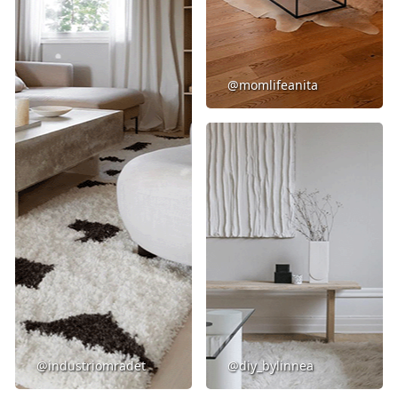
@momlifeanita
@industriomradet
@diy_bylinnea